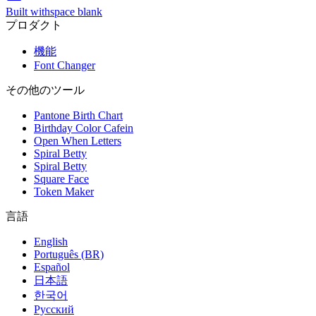
Built with
space blank
プロダクト
機能
Font Changer
その他のツール
Pantone Birth Chart
Birthday Color Cafein
Open When Letters
Spiral Betty
Spiral Betty
Square Face
Token Maker
言語
English
Português (BR)
Español
日本語
한국어
Русский