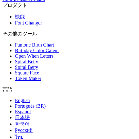
プロダクト
機能
Font Changer
その他のツール
Pantone Birth Chart
Birthday Color Cafein
Open When Letters
Spiral Betty
Spiral Betty
Square Face
Token Maker
言語
English
Português (BR)
Español
日本語
한국어
Русский
ไทย